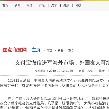
首页
|
新闻
|
娱体
|
财经
|
汽车
|
健康
|
科技
焦点商旅网
主页
>
首页
>
科技
>
正文
支付宝微信进军海外市场，外国友人可
发布时间：2019-12-12 11:39
来源：未知
作者：
12月11
日消息，中国最大的两家移动支付运营商微信以及支付
国游客开启可绑定西方银行卡的服务，这将是两大运营商走向世界
在五年前，没人会想到以后出门可以不用带现金了，随着科技
改变了整个社会的支付格局，几乎是一眨眼的时间，大街小巷挂满
至2018
年底，中国有八成的交易是通过移动端完成的，从买咖啡到